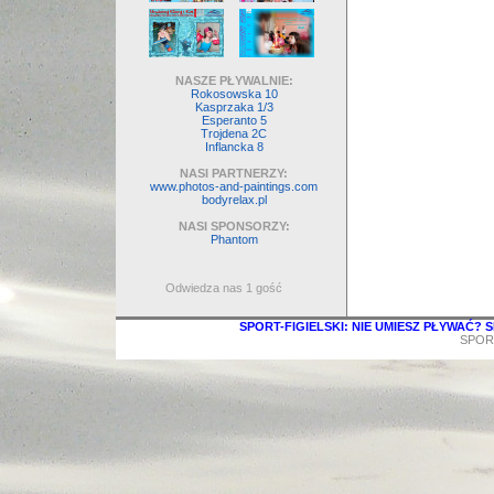
NASZE PŁYWALNIE:
Rokosowska 10
Kasprzaka 1/3
Esperanto 5
Trojdena 2C
Inflancka 8
NASI PARTNERZY:
www.photos-and-paintings.com
bodyrelax.pl
NASI SPONSORZY:
Phantom
Odwiedza nas 1 gość
SPORT-FIGIELSKI: NIE UMIESZ PŁYWAĆ?
SPORT