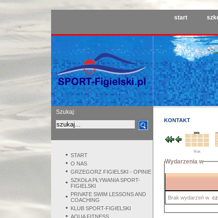
start
szk
Szukaj:
KONTAKT
Rok
START
Wydarzenia w
O NAS
GRZEGORZ FIGIELSKI - OPINIE
SZKOŁA PŁYWANIA SPORT-
FIGIELSKI
PRIVATE SWIM LESSONS AND
Brak wydarzeń w
cz
COACHING
KLUB SPORT-FIGIELSKI
AQUA FITNESS