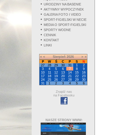
URODZINY NA BASENIE
AKTYWNY WYPOCZYNEK
GALERIA FOTO I VIDEO
SPORT-FIGIELSKI W NECIE
MEDIA O SPORT-FIGIELSKI
SPORTY WODNE
CENNIK
KONTAKT
LINKI
«
<
Sierpień
2026
>
»
P
W
Ś
C
P
S
N
27
28
29
30
31
1
2
3
4
5
6
7
8
9
10
11
12
13
14
15
16
17
18
19
20
21
22
23
24
25
26
27
28
29
30
31
1
2
3
4
5
6
Znajdź nas
na Facebooku
NASZE STRONY WWW: